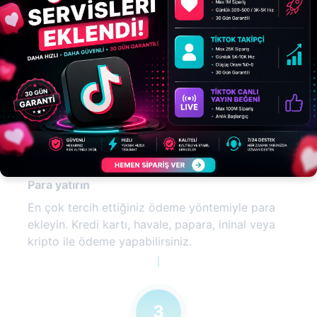
Bir hesap oluşturun
Her şeyden önce, lütfen bir hesap oluşturun ve
giriş yapın.
2
Para yatırın
En çok tercih ettiğiniz ödeme yöntemiyle para
ekleyin. Kredi kartı, havale, papara, ininal veya
kripto ile ödeme yapabilirsiniz.
3