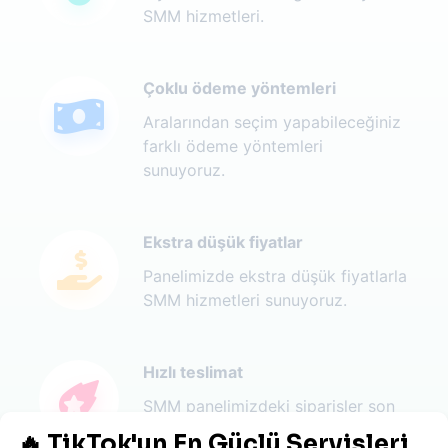
SMM hizmetleri.
Çoklu ödeme yöntemleri
Aralarından seçim yapabileceğiniz
farklı ödeme yöntemleri
sunuyoruz.
Ekstra düşük fiyatlar
Panelimizde ekstra düşük fiyatlarla
SMM hizmetleri sunuyoruz.
Hızlı teslimat
SMM panelimizdeki siparişler son
derece hızlı bir şekilde teslim edilir.