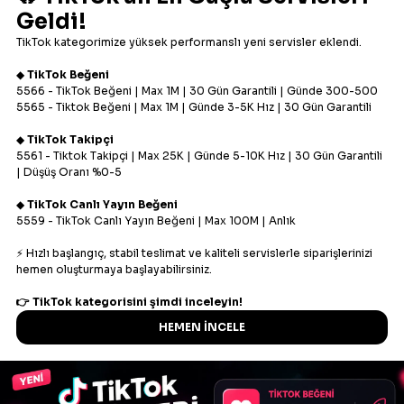
Siparişlerimi nasıl
verebilirim?
İşletmenize yeni bir boyut kazandırmak için 4 kolay
adım.
1