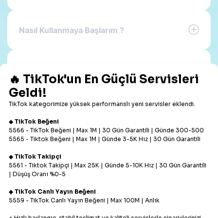
Nasıl Kullanmaya Başlarım ?
Nasıl Üye olurum ?
Nasıl Bakiye Yüklerim?
PayTR – Kredi Kartı / Banka Kartı
PayTR – Havale/EFT/Atm