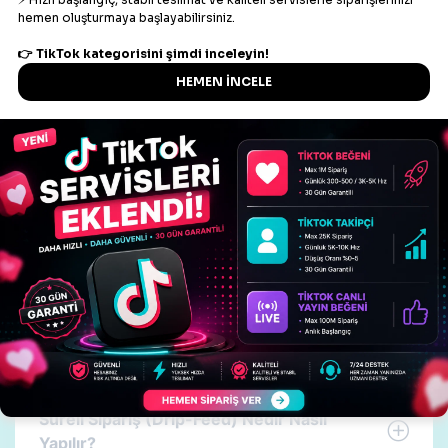
Nasıl Sipariş Verebilirim?
Hesabım Risk Altında mı?
Otomatik İşlemler
Otomatik Beğeni Nasıl Yapılır?
Otomatik İzlenme Nasıl Yapılır?
Süreli Sipariş (Drip-Feed) Nedir Nasıl
Yapılır?