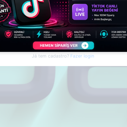
ha
ncordo com
Termos de serviço
Cadastrar-se
Já tem cadastro?
Fazer login