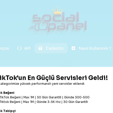
viços
API
Cadastro
Nasıl Kullanırım ?