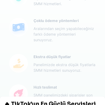
SMM hizmetleri.
Çoklu ödeme yöntemleri
Aralarından seçim yapabileceğiniz
farklı ödeme yöntemleri
sunuyoruz.
Ekstra düşük fiyatlar
Panelimizde ekstra düşük fiyatlarla
SMM hizmetleri sunuyoruz.
Hızlı teslimat
SMM panelimizdeki siparişler son
derece hızlı bir şekilde teslim edilir.