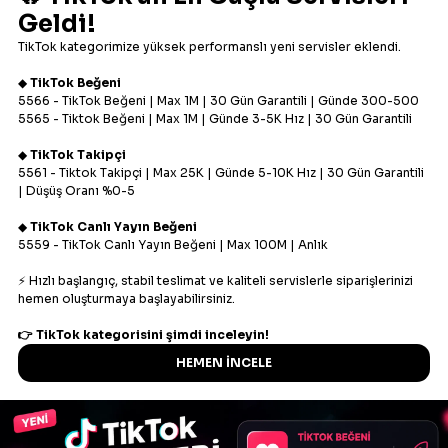
Siparişlerimi nasıl
verebilirim?
İşletmenize yeni bir boyut kazandırmak için 4 kolay
adım.
1