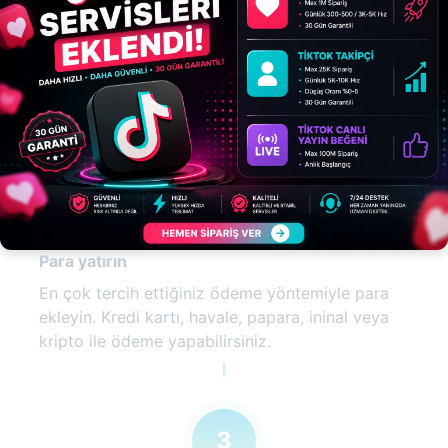
Bir hesap oluşturun
Her şeyden önce, lütfen bir hesap oluşturun ve
giriş yapın.
2
Para yatırın
En çok tercih ettiğiniz ödeme yöntemiyle para
ekleyin. Kredi kartı, havale, papara, ininal veya
kripto ile ödeme yapabilirsiniz.
3