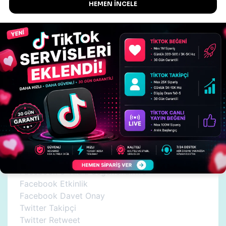
Servislerimiz ;
İnstagram Takipçi (Cinsiyet ve ülke seçimi
yapılabilir.)
İnstagram Beğeni (Cinsiyet ve ülke seçimi
yapılabilir.)
İnstagram Görüntüleme (Canlı yayın ve Story
dahil)
İnstagram Otomatik Beğeni
İnstagram Yorum
Facebook Sayfa Beğeni (Cinsiyet ve ülke seçimi
yapılabilir.)
Facebook Video İzlenme
Facebook Yorum
Facebook 5 Yıldız değerlendirme
Facebook Etkinlik
Facebook Davet Onay
Twitter Takipçi
Twitter Retweet