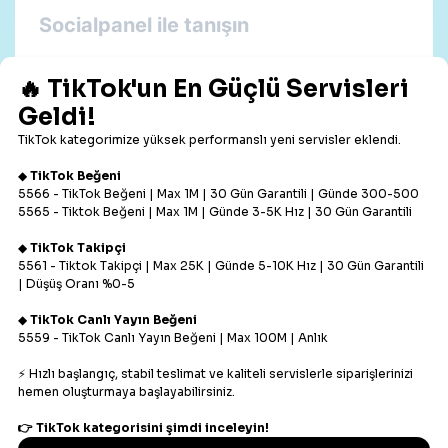
Socialpanel ile tanışın
Socialpanel Kişisel bilgilerinizi paylaşmak
zorunda kalmadan Facebook, Youtube,
İnstagram, Twitter gibi sosyal medya ağlarındaki
takipçi, görüntülenme, beğeni, paylaşma
sayılarınızı arttırmak için hizmet sağlayan bir
yapı ile fenomenler arasına girme, en bilinir
sosyal medya
hesabı olma hayallerinize kavuşabilirsiniz.
Fenomen olmak için aşağıdaki adımları
izlenmeniz yeterli olacaktır.
Sitemize buradan ücretsiz üye olun.
Bakiye yükleyin. (Türkiye’ nin en güvenilir ödeme
sistemi Paytr alt yapısı ile.)
Sizi fenomen yapacak servisleri kullanmaya
başlayın.